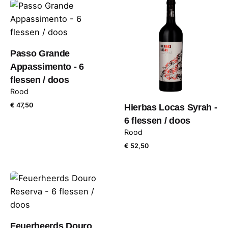
Passo Grande
Appassimento - 6
flessen / doos
Rood
€
47,50
Hierbas Locas Syrah -
6 flessen / doos
Rood
€
52,50
€
50,00
Add to cart
Rood
Feuerheerds Douro