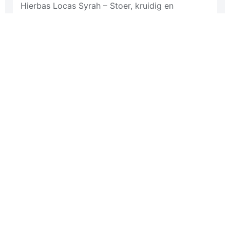
Hierbas Locas Syrah – Stoer, kruidig en
krachtig. Een Spaanse Syrah vol karakter.
€
52,50
Rood
Add to cart
Vanita Pecorino - 6 Flessen /
Doos
Vanita Pecorino – Fris, fruitig en verrassend
anders. De ideale wijn voor wie iets nieuws wil
proeven.