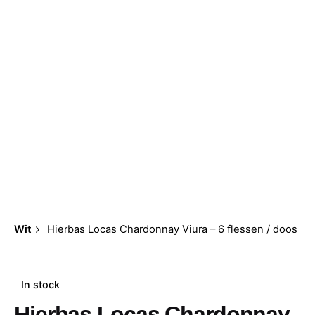
0
€
0,00
Wit
Hierbas Locas Chardonnay Viura – 6 flessen / doos
In stock
Hierbas Locas Chardonnay