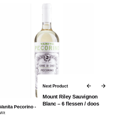
Next Product
Mount Riley Sauvignon
€
62,50
Blanc – 6 flessen / doos
Add to cart
Vanita Pecorino - 6 flessen / doos
Wit
Wit