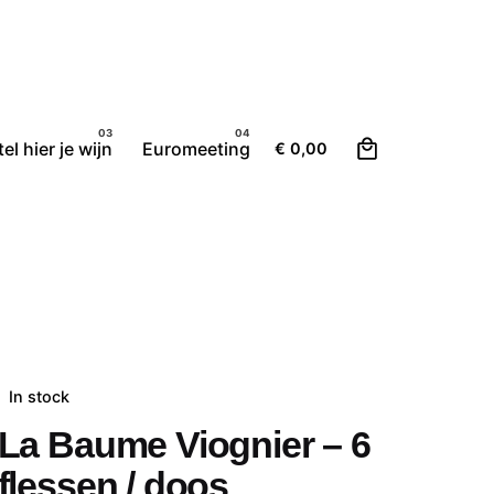
0
el hier je wijn
Euromeeting
€
0,00
In stock
La Baume Viognier – 6
flessen / doos