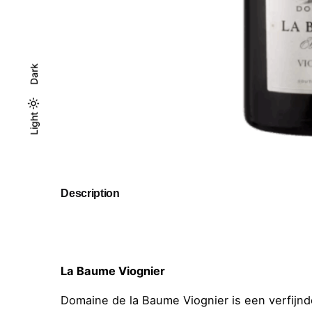
Dark
Light
Light
Dark
Description
La Baume Viognier
Domaine de la Baume Viognier is een verfijnde