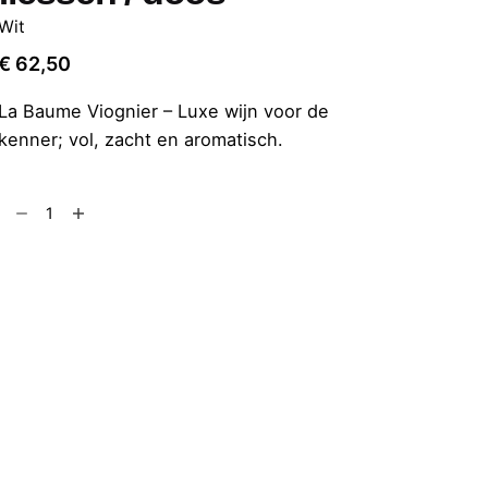
Wit
€
62,50
La Baume Viognier – Luxe wijn voor de
kenner; vol, zacht en aromatisch.
Add to cart