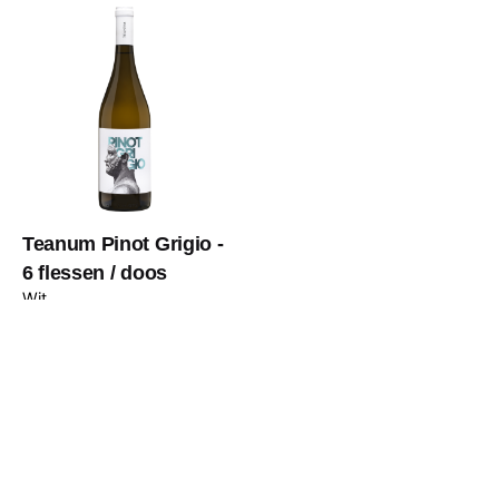
€
60,00
Add to cart
Wit
Teanum Pinot Grigio -
6 flessen / doos
Wit
€
47,50
Next Product